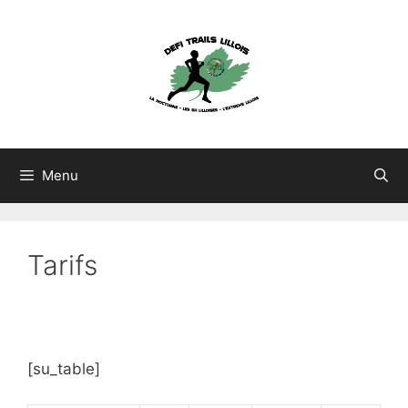
Aller
au
contenu
Menu
Tarifs
[su_table]